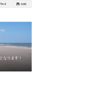
Pin it
note
となります！