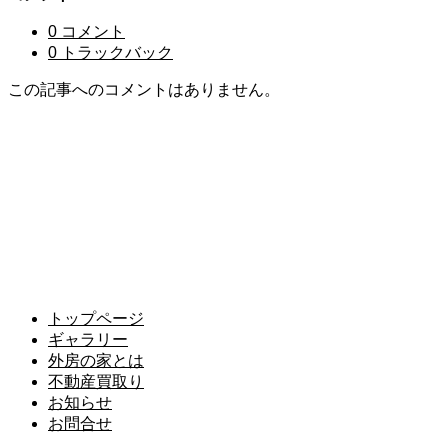
0 コメント
0 トラックバック
この記事へのコメントはありません。
千葉県いすみ市岬町江場土3658番地1の1の1
Tel.0470-87-7397 Fax.0470-87-7396
千葉県知事免許（4）15275号
トップページ
ギャラリー
外房の家とは
不動産買取り
お知らせ
お問合せ