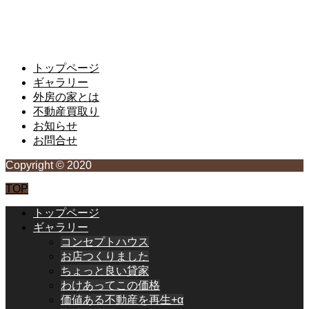
千葉県いすみ市岬町江場土3658番地1の1の1
Tel.0470-87-7397 Fax.0470-87-7396
千葉県知事免許（4）15275号
トップページ
ギャラリー
外房の家とは
不動産買取り
お知らせ
お問合せ
Copyright © 2020
TOP
トップページ
ギャラリー
コンセプトハウス
お店つくりました
ちょっと良い貸家
わけあってこの価格
価値ある不動産を再生+α