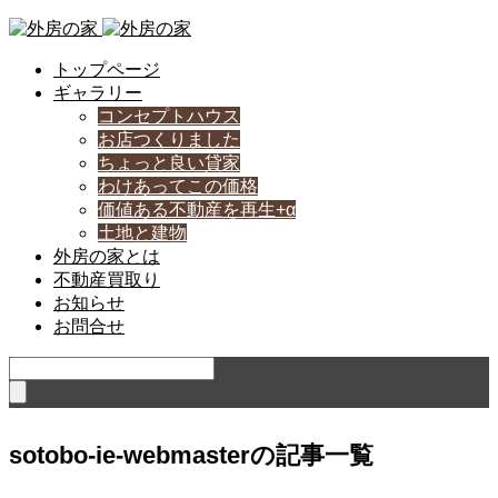
トップページ
ギャラリー
コンセプトハウス
お店つくりました
ちょっと良い貸家
わけあってこの価格
価値ある不動産を再生+α
土地と建物
外房の家とは
不動産買取り
お知らせ
お問合せ
sotobo-ie-webmasterの記事一覧