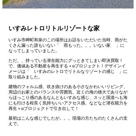
いすみレトロリトルリゾートな家
いすみ市岬町和泉のこの場所はお話をいただいた当時、雨がた
くさん漏った誰もいない「 雨もった。。。いない家 」に
なってしまっていました。
ただ、、持っている潜在能力にグっときてしまい即決買取！
で、価値ある不動産を再生する＋αプロジェクト！デザインイ
メージは「 いすみのレトロでリトルなリゾートの感じ 」に
取り組みました。
建物のフォルム感、吹き抜けのある小さなかわいいリビング、
周辺のお家とのバランスや雰囲気、近くの海の雄大でありなが
らほっこり感のあるなんともいすみな感じ、スッと国道へも海
にも行ける程良く気持ちいいアクセス感、などなど潜在能力を
再生＋αプロジェクトで引き出して！
最初はこんな感じでしたが。。。現場の方たちのたくさんの支
えで。