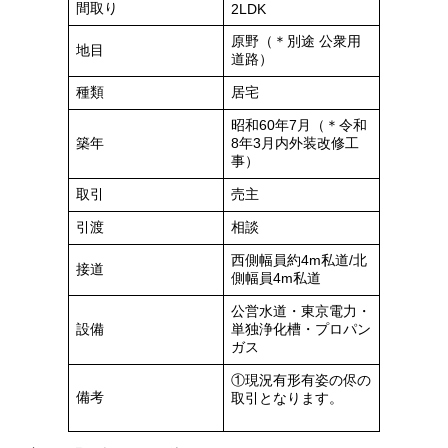
間取り
2LDK
原野（＊別途 公衆用
地目
道路）
種類
居宅
昭和60年7月（＊令和
築年
8年3月内外装改修工
事）
取引
売主
引渡
相談
西側幅員約4m私道/北
接道
側幅員4m私道
公営水道・東京電力・
設備
単独浄化槽・プロパン
ガス
①現況有形有姿の侭の
備考
取引となります。