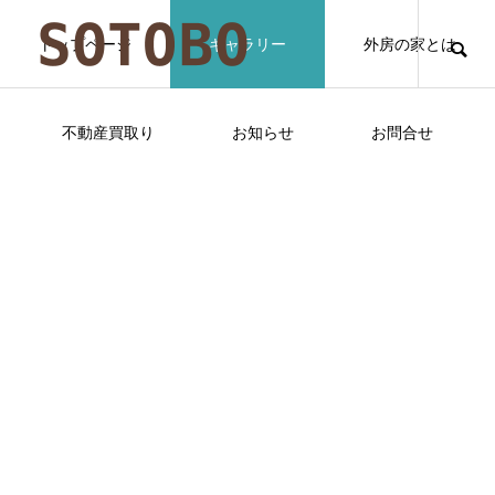
心地よいこの場所をお預かりしました。
トップページ
ギャラリー
外房の家とは
残置物の方付けや草刈り清掃等を行い、無事に次の方に
不動産買取り
お知らせ
お問合せ
ました。
土地と建物 一覧
Category Archive
（＊R6.10月ご成約済みです）