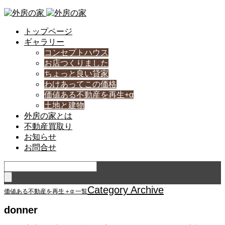
トップページ
ギャラリー
コンセプトハウス
お店つくりました
ちょっと良い貸家
わけあってこの価格
価値ある不動産を再生+α
土地と建物
外房の家とは
不動産買取り
お知らせ
お問合せ
Category Archive
価値ある不動産を再生＋α 一覧
donner