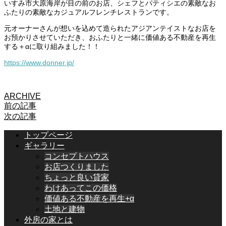
いすみ市大原海岸が目の前のお店、シェフとパティシエの素敵なお
ふたりの素敵なカジュアルフレンチレストランです。
元オーナーさんが想いを込めて造られたアジアンテイストなお店を
お預かりさせていただき、おふたりと一緒に価値ある不動産を再生
する＋αに取り組みました！！
https://www.donner.jp/
ARCHIVE
前の記事
次の記事
トップページ
ギャラリー
コンセプトハウス
お店つくりました
ちょっと良い貸家
わけあってこの価格
価値ある不動産を再生+α
土地と建物
外房の家とは