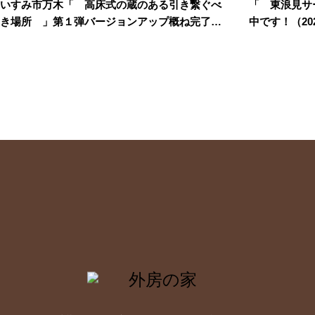
いすみ市万木「 高床式の蔵のある引き繋ぐべ
「 東浪見サ
き場所 」第１弾バージョンアップ概ね完了で
中です！（2026
す！（2026.08.02）