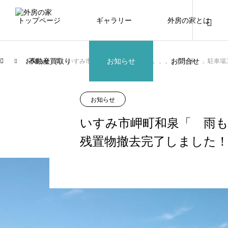
トップページ
ギャラリー
外房の家とは
不動産買取り
お知らせ
お問合せ
お知らせ
いすみ市岬町和泉「 雨もった。。。いない家 」駐車場工事
お知らせ
いすみ市岬町和泉「 雨
残置物撤去完了しました！（20