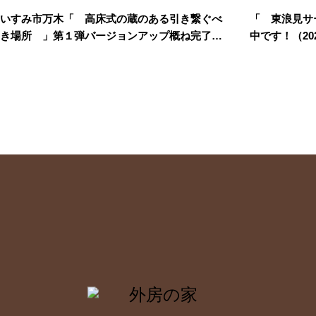
いすみ市万木「 高床式の蔵のある引き繋ぐべ
「 東浪見サ
き場所 」第１弾バージョンアップ概ね完了で
中です！（2026
す！（2026.08.02）