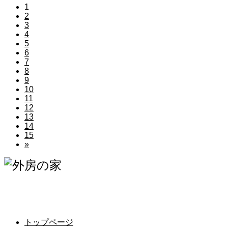
1
2
3
4
5
6
7
8
9
10
11
12
13
14
15
»
千葉県いすみ市岬町江場土3658番地1の1の1
Tel.0470-87-7397 Fax.0470-87-7396
千葉県知事免許（4）15275号
トップページ