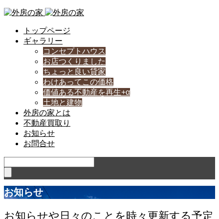
トップページ
ギャラリー
コンセプトハウス
お店つくりました
ちょっと良い貸家
わけあってこの価格
価値ある不動産を再生+α
土地と建物
外房の家とは
不動産買取り
お知らせ
お問合せ
お知らせ
お知らせや日々のことを時々更新する予定