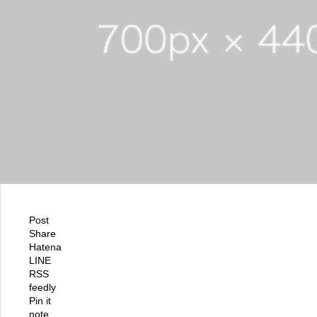
Post
Share
Hatena
LINE
RSS
feedly
Pin it
note